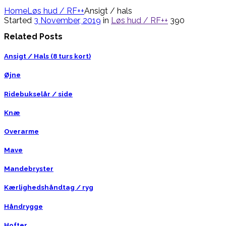
Home
Løs hud / RF++
Ansigt / hals
Started
3 November, 2019
in
Løs hud / RF++
390
Related Posts
Ansigt / Hals (8 turs kort)
Øjne
Ridebukselår / side
Knæ
Overarme
Mave
Mandebryster
Kærlighedshåndtag / ryg
Håndrygge
Hofter