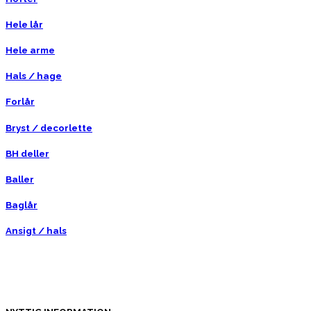
Hele lår
Hele arme
Hals / hage
Forlår
Bryst / decorlette
BH deller
Baller
Baglår
Ansigt / hals