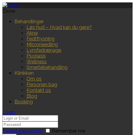
Close
Behandlinger
Løs hud – Hvad kan du gøre?
Akne
Fedtfrysning
Microneedling
Lymfedrænage
Psoriasis
Wellness
Smertebehandling
Klinikken
Om os
Personen bag
Kontakt os
Blog
Booking
Login
Forgot password?
Remember me