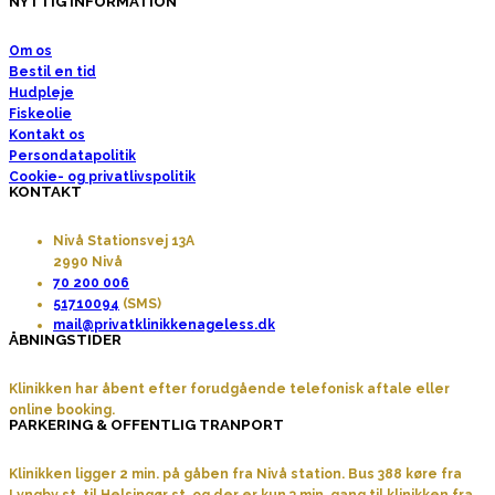
NYTTIG INFORMATION
Om os
Bestil en tid
Hudpleje
Fiskeolie
Kontakt os
Persondatapolitik
Cookie- og privatlivspolitik
KONTAKT
Nivå Stationsvej 13A
2990 Nivå
70 200 006
51710094
(SMS)
mail@privatklinikkenageless.dk
ÅBNINGSTIDER
Klinikken har åbent efter forudgående telefonisk aftale eller
online booking.
PARKERING & OFFENTLIG TRANPORT
Klinikken ligger 2 min. på gåben fra Nivå station. Bus 388 køre fra
Lyngby st. til Helsingør st. og der er kun 3 min. gang til klinikken fra