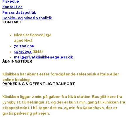
Fiskeolie
Kontakt os
Persondatapolitik
Cookie- og privatlivspolitik
KONTAKT
Nivå Stationsvej 13A
2990 Nivå
70 200 006
51710094
(SMS)
mail@privatklinikkenageless.dk
ÅBNINGSTIDER
Klinikken har åbent efter forudgående telefonisk aftale eller
online booking.
PARKERING & OFFENTLIG TRANPORT
Klinikken ligger 2 min. på gåben fra Nivå station. Bus 388 køre fra
Lyngby st. til Helsingør st. og der er kun 3 min. gang til klinikken fra
stoppestedet. I bil tager det ca. 25 min fra København, der er
gratis parkering på vejen.