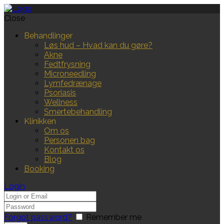
Close
Behandlinger
Løs hud – Hvad kan du gøre?
Akne
Fedtfrysning
Microneedling
Lymfedrænage
Psoriasis
Wellness
Smertebehandling
Klinikken
Om os
Personen bag
Kontakt os
Blog
Booking
Login
Forgot password?
Remember me