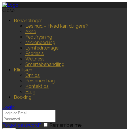
Close
Behandlinger
Løs hud – Hvad kan du gøre?
Akne
Fedtfrysning
Microneedling
Lymfedrænage
Psoriasis
Wellness
Smertebehandling
Klinikken
Om os
Personen bag
Kontakt os
Blog
Booking
Login
Forgot password?
Remember me