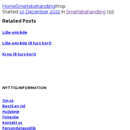
Home
Smertebehandling
Krop
Started
10 December, 2022
in
Smertebehandling
155
Related Posts
Lille område
Lille område (8 turs kort)
Krop (8 turs kort)
NYTTIG INFORMATION
Om os
Bestil en tid
Hudpleje
Fiskeolie
Kontakt os
Persondatapolitik