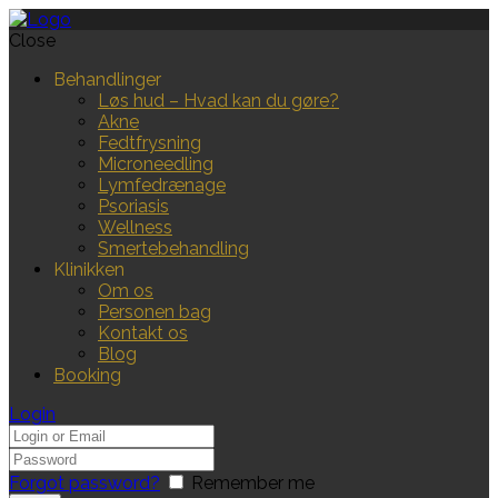
Close
Behandlinger
Løs hud – Hvad kan du gøre?
Akne
Fedtfrysning
Microneedling
Lymfedrænage
Psoriasis
Wellness
Smertebehandling
Klinikken
Om os
Personen bag
Kontakt os
Blog
Booking
Login
Forgot password?
Remember me