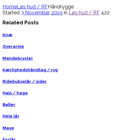
Home
Løs hud / RF
Håndrygge
Started
3 November, 2019
in
Løs hud / RF
422
Related Posts
Knæ
Overarme
Mandebryster
Kærlighedshåndtag / ryg
Ridebukselår / sider
Hals / hage
Baller
Hele lår
Mave
Forlår